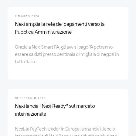
2 MARZO 2026
Nexi amplia la rete dei pagamenti verso la
Pubblica Amministrazione
Grazie a Nexi Smart PA, gli avvisi pagoPA potranno
essere saldati presso centinaia di migliaia di negozi in
tutta Italia
18 FEBBRAIO 2026
Nexi lancia “Nexi Ready” sul mercato
internazionale
Nexi, la PayTech leader in Europa, annuncia il lancio
internazionale di Nexi Ready, una soluzione plug and