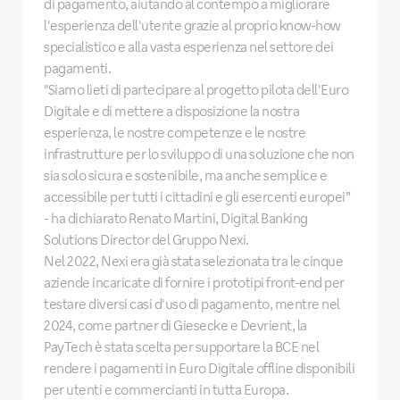
di pagamento, aiutando al contempo a migliorare
l'esperienza dell'utente grazie al proprio know-how
specialistico e alla vasta esperienza nel settore dei
pagamenti.
"Siamo lieti di partecipare al progetto pilota dell'Euro
Digitale e di mettere a disposizione la nostra
esperienza, le nostre competenze e le nostre
infrastrutture per lo sviluppo di una soluzione che non
sia solo sicura e sostenibile, ma anche semplice e
accessibile per tutti i cittadini e gli esercenti europei”
- ha dichiarato Renato Martini, Digital Banking
Solutions Director del Gruppo Nexi.
Nel 2022, Nexi era già stata selezionata tra le cinque
aziende incaricate di fornire i prototipi front-end per
testare diversi casi d'uso di pagamento, mentre nel
2024, come partner di Giesecke e Devrient, la
PayTech è stata scelta per supportare la BCE nel
rendere i pagamenti in Euro Digitale offline disponibili
per utenti e commercianti in tutta Europa.