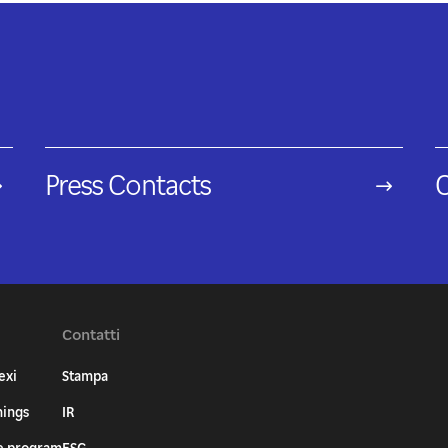
Press Contacts
C
Contatti
exi
Stampa
nings
IR
e program
ESG