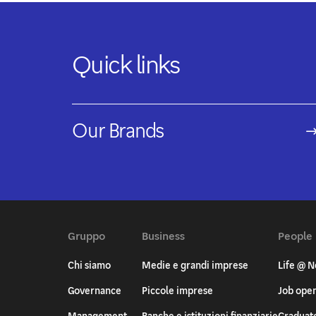
Quick links
Our Brands
Gruppo
Business
People
Chi siamo
Medie e grandi imprese
Life @ N
Governance
Piccole imprese
Job ope
Management
Banche e istituzioni finanziarie
Graduat