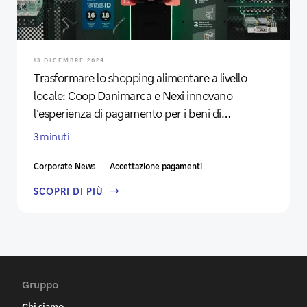
13 DICEMBRE 2024
Trasformare lo shopping alimentare a livello
locale: Coop Danimarca e Nexi innovano
l'esperienza di pagamento per i beni di
prima necessità
3 minuti
Corporate News
Accettazione pagamenti
SCOPRI DI PIÙ
Gruppo
Chi siamo