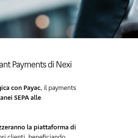
stant Payments di Nexi
gica con Payac
, il payments
tanei SEPA alle
izzeranno la piattaforma di
pri clienti, beneficiando