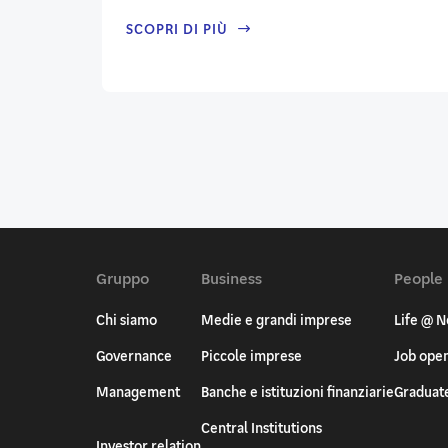
SCOPRI DI PIÙ
Gruppo
Business
People
Chi siamo
Medie e grandi imprese
Life @ N
Governance
Piccole imprese
Job ope
Management
Banche e istituzioni finanziarie
Graduat
Central Institutions
Investor relation