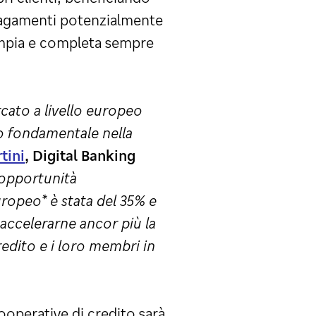
e pagamenti potenzialmente
 ampia e completa sempre
rcato a livello europeo
so fondamentale nella
tini
, Digital Banking
 opportunità
europeo* è stata del 35% e
accelerarne ancor più la
redito e i loro membri in
ooperative di credito sarà