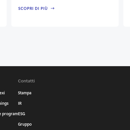
SCOPRI DI PIÙ
Contatti
exi
Stampa
nings
IR
e program
ESG
Gruppo