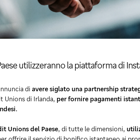
Paese utilizzeranno la piattaforma di In
annuncia di
avere siglato una partnership strate
it Unions di Irlanda,
per fornire pagamenti istan
andesi
.
dit Unions del Paese
, di tutte le dimensioni,
util
er offrire il servizio di bonifico istantaneo ai pro