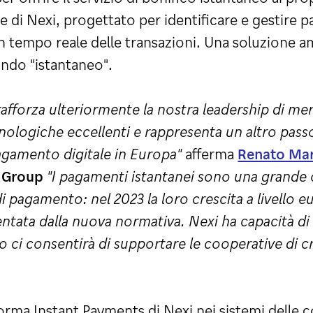
ode di Nexi, progettato per identificare e gestir
i in tempo reale delle transazioni. Una soluzione
ondo "istantaneo".
afforza ulteriormente la nostra leadership di me
ecnologiche eccellenti e rappresenta un altro pas
pagamento digitale in Europa"
afferma
Renato Mar
i Group
"I pagamenti istantanei sono una grande
di pagamento: nel 2023 la loro crescita a livello 
ntata dalla nuova normativa. Nexi ha capacità di 
 ci consentirà di supportare le cooperative di c
forma Instant Payments di Nexi nei sistemi delle c