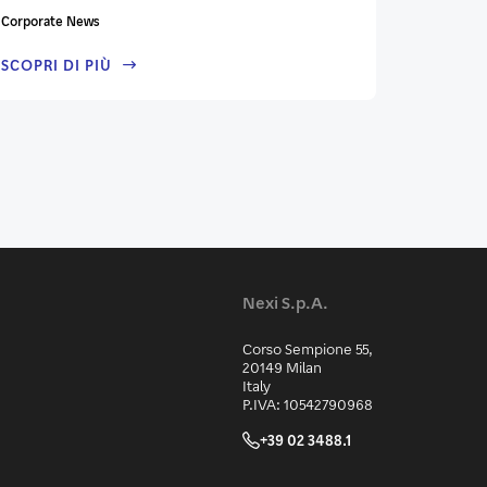
Corporate News
SCOPRI DI PIÙ
Nexi S.p.A.
Corso Sempione 55,
20149 Milan
Italy
P.IVA: 10542790968
+39 02 3488.1