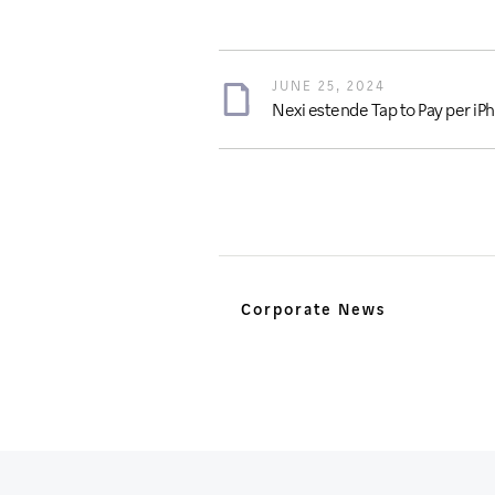
JUNE 25, 2024
Nexi estende Tap to Pay per iP
Corporate News