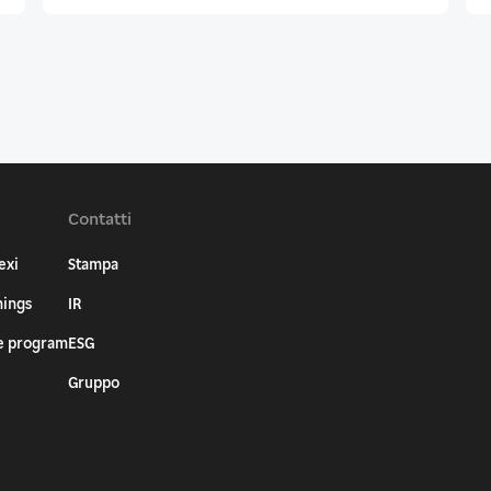
Contatti
exi
Stampa
nings
IR
e program
ESG
Gruppo