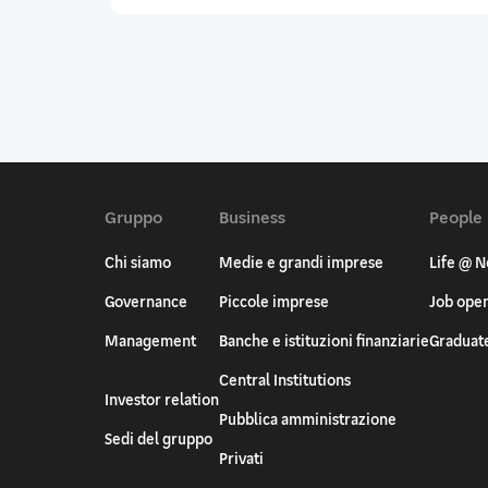
Gruppo
Business
People
Chi siamo
Medie e grandi imprese
Life @ N
Governance
Piccole imprese
Job ope
Management
Banche e istituzioni finanziarie
Graduat
Central Institutions
Investor relation
Pubblica amministrazione
Sedi del gruppo
Privati