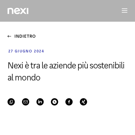
BUSINESS
INVESTORS
SOSTENIBILITÀ
PERSONE
M
INDIETRO
27 GIUGNO 2024
Nexi è tra le aziende più sostenibili
al mondo