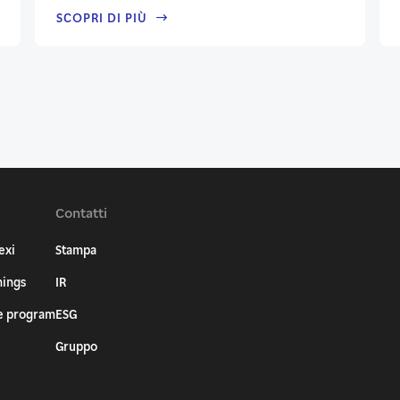
SCOPRI DI PIÙ
Contatti
exi
Stampa
nings
IR
e program
ESG
Gruppo