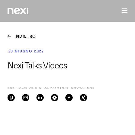
BUSINESS
INVESTORS
SOSTENIBILITÀ
PERSONE
M
INDIETRO
23 GIUGNO 2022
Nexi Talks Videos
NEXI TALKS ON DIGITAL PAYMENTS INNOVATIONS