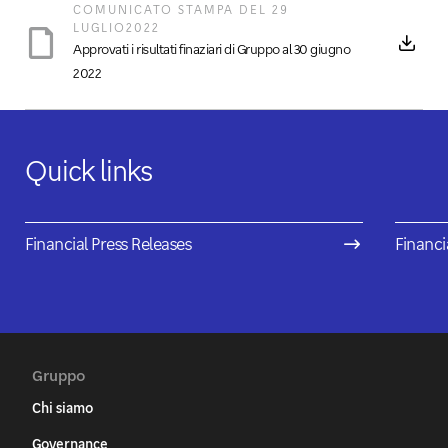
COMUNICATO STAMPA DEL 29
LUGLIO2022
Approvati i risultati finaziari di Gruppo al 30 giugno
2022
Quick links
Financial Press Releases
Financi
Gruppo
Chi siamo
Governance