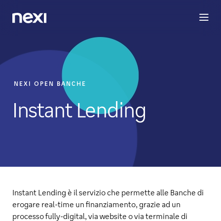
BUSINESS
INVESTORS
SOSTENIBILITÀ
PERSONE
M
NEXI OPEN BANCHE
Instant Lending
Instant Lending è il servizio che permette alle Banche di
erogare real-time un finanziamento, grazie ad un
processo fully-digital, via website o via terminale di