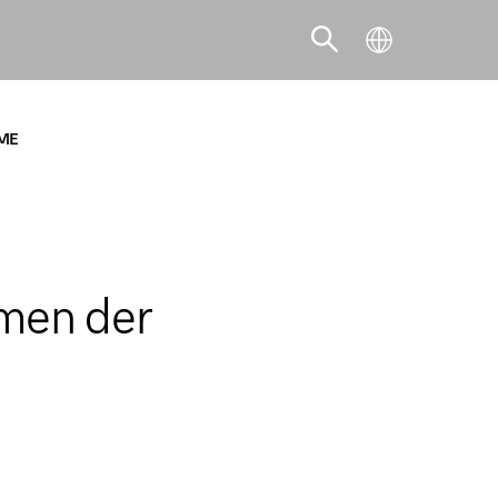
IME
NEWS
hmen der
MAXIMIERUNG DER
HOTELEINNAHMEN DURCH
INTEGRIERTE ZAHLUNGSLÖSUNGEN