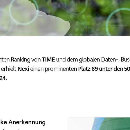
chten Ranking von
TIME
und dem globalen Daten-, Busi
erhielt
Nexi
einen prominenten
Platz 69 unter den 5
024
.
rke Anerkennung