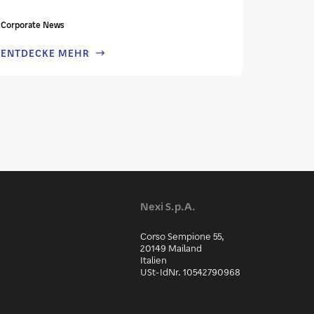
Corporate News
ENTDECKE MEHR
Nexi S.p.A.
Corso Sempione 55,
20149 Mailand
Italien
USt-IdNr. 10542790968