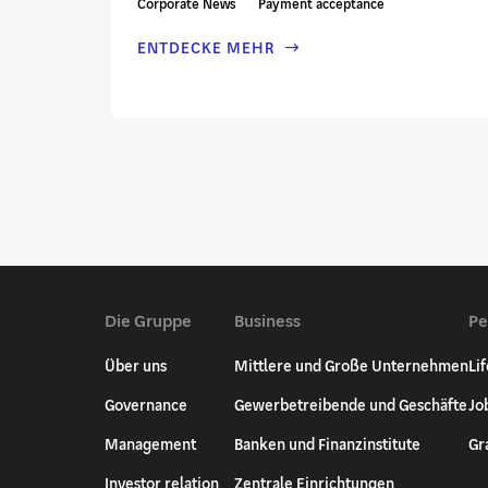
Corporate News
Payment acceptance
ENTDECKE MEHR
Die Gruppe
Business
Pe
Über uns
Mittlere und Große Unternehmen
Li
Governance
Gewerbetreibende und Geschäfte
Jo
Management
Banken und Finanzinstitute
Gr
Investor relation
Zentrale Einrichtungen