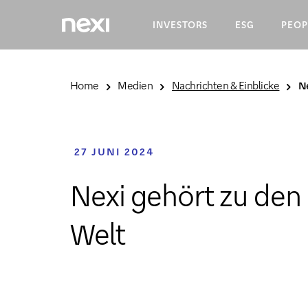
INVESTORS
ESG
PEOP
Home
Medien
Nachrichten & Einblicke
Ne
Schulden und Ratings
Die ESG-Strategie
Career Opportunities
Nachrichten & Einblicke
Governance
Veranstaltungskalender
27 JUNI 2024
Nexi gehört zu den
Dokumente
Pressekontakte
Welt
ESG Rating
ESG Contacts