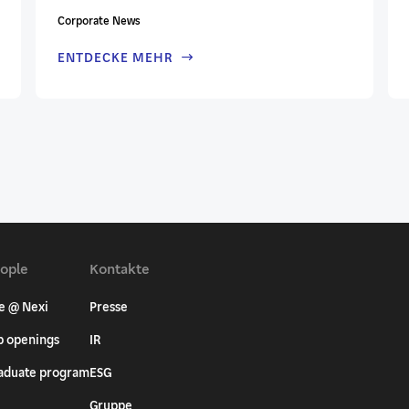
Corporate News
ENTDECKE MEHR
ople
Kontakte
fe @ Nexi
Presse
b openings
IR
aduate program
ESG
Gruppe