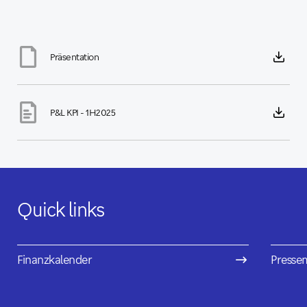
Präsentation
P&L KPI - 1H2025
Quick links
Finanzkalender
Pressem